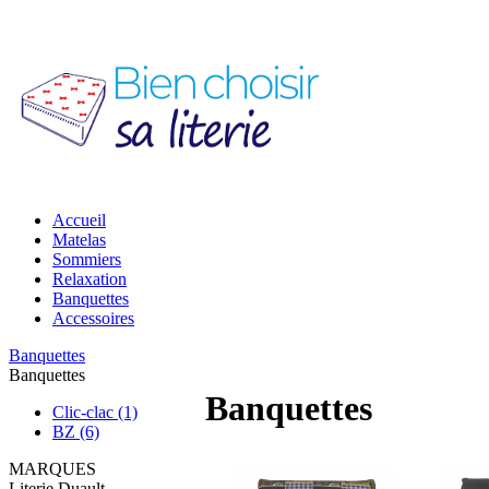
Accueil
Matelas
Sommiers
Relaxation
Banquettes
Accessoires
Banquettes
Banquettes
Banquettes
Clic-clac (1)
BZ (6)
MARQUES
Literie Duault