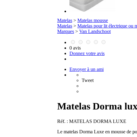
Matelas
>
Matelas mousse
Matelas
>
Matelas pour lit électrique ou
Marques
>
Van Landschoot
0 avis
Donnez votre avis
Envoyer à un ami
Tweet
Matelas Dorma lux
Réf. :
MATELAS DORMA LUXE
Le matelas Dorma Luxe en mousse de poly