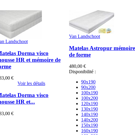
Van Landschoot
an Landschoot
Matelas Astropur mémoire
atelas Dorma visco
de forme
ousse HR et mémoire de
orme
480,00 €
Disponibilité :
83,00 €
90x190
Voir les détails
90x200
100x190
atelas Dorma visco
100x200
ousse HR et...
120x190
130x190
83,00 €
140x190
140x200
150x190
160x190