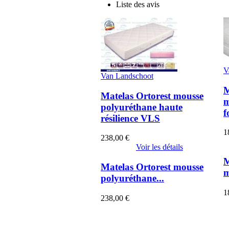
Liste des avis
V
Van Landschoot
M
Matelas Ortorest mousse
m
polyuréthane haute
f
résilience VLS
1
238,00 €
Voir les détails
M
Matelas Ortorest mousse
m
polyuréthane...
1
238,00 €