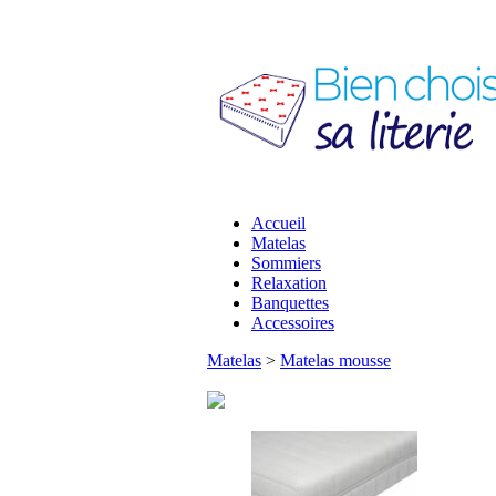
Accueil
Matelas
Sommiers
Relaxation
Banquettes
Accessoires
Matelas
>
Matelas mousse