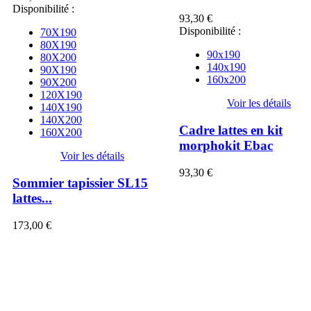
Disponibilité :
93,30 €
Disponibilité :
70X190
80X190
90x190
80X200
140x190
90X190
160x200
90X200
120X190
Voir les détails
140X190
140X200
Cadre lattes en kit
160X200
morphokit Ebac
Voir les détails
93,30 €
Sommier tapissier SL15
lattes...
173,00 €